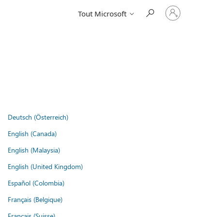
Connectez-
Tout Microsoft
vous
à
votre
compte
Deutsch (Österreich)
English (Canada)
English (Malaysia)
English (United Kingdom)
Español (Colombia)
Français (Belgique)
Français (Suisse)