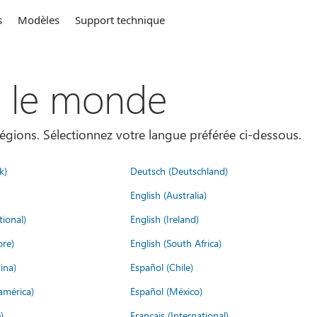
s
Modèles
Support technique
s le monde
égions. Sélectionnez votre langue préférée ci-dessous.
k)
Deutsch (Deutschland)
English (Australia)
tional)
English (Ireland)
ore)
English (South Africa)
ina)
Español (Chile)
américa)
Español (México)
)
Français (International)