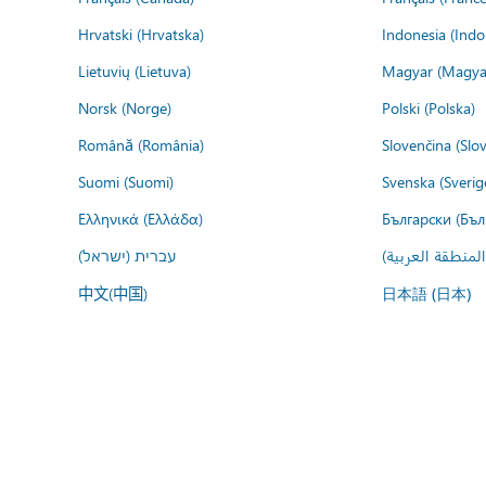
Hrvatski (Hrvatska)
Indonesia (Indo
Lietuvių (Lietuva)
Magyar (Magya
Norsk (Norge)
Polski (Polska)
Română (România)
Slovenčina (Slo
Suomi (Suomi)
Svenska (Sverig
Ελληνικά (Ελλάδα)
Български (Бъл
المنطقة العربية
עברית (ישראל)
中文(中国)
日本語 (日本)