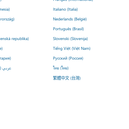
nesia)
Italiano (Italia)
rország)
Nederlands (België)
Português (Brasil)
venská republika)
Slovenski (Slovenija)
e)
Tiếng Việt (Việt Nam)
гария)
Русский (Россия)
عربي ()
ไทย (ไทย)
繁體中文 (台灣)