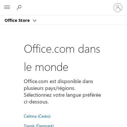
Connect
Microsoft
vous
à
Office Store
votre
compte
Office.com dans
le monde
Office.com est disponible dans
plusieurs pays/régions.
Sélectionnez votre langue préférée
ci-dessous.
Čeština (Česko)
Dansk (Danmark)