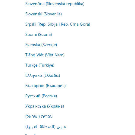
Slovenčina (Slovenská republika)
Slovenski (Slovenija)
Srpski (Rep. Srbija i Rep. Crna Gora)
Suomi (Suomi)
Svenska (Sverige)
Tiếng Việt (Việt Nam)
Türkçe (Türkiye)
Ελληνικά (Ελλάδα)
Български (България)
Русский (Россия)
Українська (Україна)
עברית (ישראל)
عربي (المنطقة العربية)