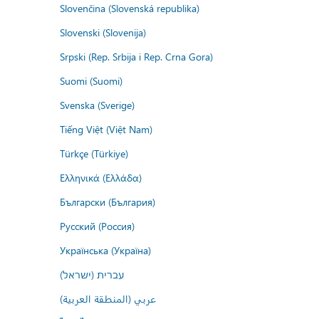
Slovenčina (Slovenská republika)
Slovenski (Slovenija)
Srpski (Rep. Srbija i Rep. Crna Gora)
Suomi (Suomi)
Svenska (Sverige)
Tiếng Việt (Việt Nam)
Türkçe (Türkiye)
Ελληνικά (Ελλάδα)
Български (България)
Русский (Россия)
Українська (Україна)
עברית (ישראל)
عربي (المنطقة العربية)