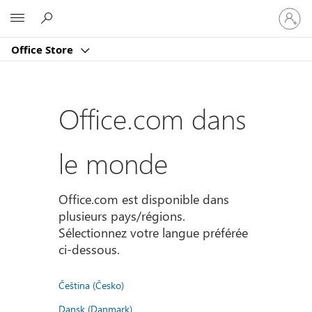
Connect
Microsoft
vous
à
Office Store
votre
compte
Office.com dans
le monde
Office.com est disponible dans
plusieurs pays/régions.
Sélectionnez votre langue préférée
ci-dessous.
Čeština (Česko)
Dansk (Danmark)