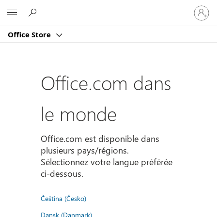
Connect
Microsoft
vous
à
Office Store
votre
compte
Office.com dans
le monde
Office.com est disponible dans
plusieurs pays/régions.
Sélectionnez votre langue préférée
ci-dessous.
Čeština (Česko)
Dansk (Danmark)