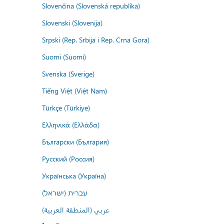
Slovenčina (Slovenská republika)
Slovenski (Slovenija)
Srpski (Rep. Srbija i Rep. Crna Gora)
Suomi (Suomi)
Svenska (Sverige)
Tiếng Việt (Việt Nam)
Türkçe (Türkiye)
Ελληνικά (Ελλάδα)
Български (България)
Русский (Россия)
Українська (Україна)
עברית (ישראל)
عربي (المنطقة العربية)