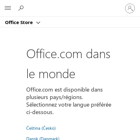
Connect
Microsoft
vous
à
Office Store
votre
compte
Office.com dans
le monde
Office.com est disponible dans
plusieurs pays/régions.
Sélectionnez votre langue préférée
ci-dessous.
Čeština (Česko)
Dansk (Danmark)