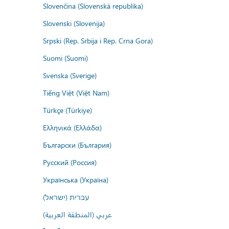
Slovenčina (Slovenská republika)
Slovenski (Slovenija)
Srpski (Rep. Srbija i Rep. Crna Gora)
Suomi (Suomi)
Svenska (Sverige)
Tiếng Việt (Việt Nam)
Türkçe (Türkiye)
Ελληνικά (Ελλάδα)
Български (България)
Русский (Россия)
Українська (Україна)
עברית (ישראל)
عربي (المنطقة العربية)