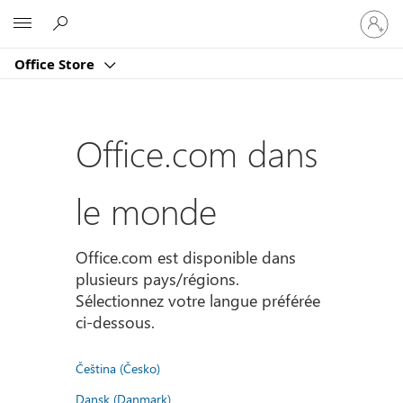
Connect
Microsoft
vous
à
Office Store
votre
compte
Office.com dans
le monde
Office.com est disponible dans
plusieurs pays/régions.
Sélectionnez votre langue préférée
ci-dessous.
Čeština (Česko)
Dansk (Danmark)