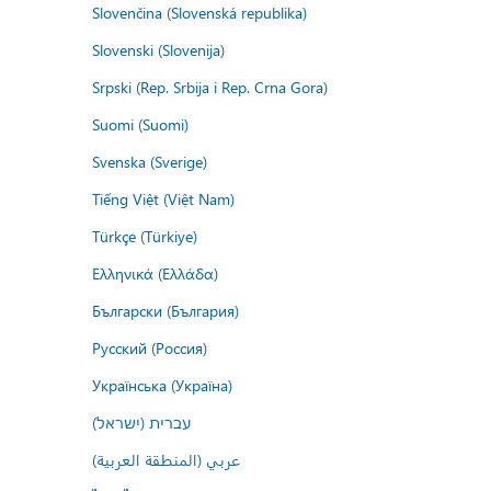
Slovenčina (Slovenská republika)
Slovenski (Slovenija)
Srpski (Rep. Srbija i Rep. Crna Gora)
Suomi (Suomi)
Svenska (Sverige)
Tiếng Việt (Việt Nam)
Türkçe (Türkiye)
Ελληνικά (Ελλάδα)
Български (България)
Русский (Россия)
Українська (Україна)
עברית (ישראל)
عربي (المنطقة العربية)