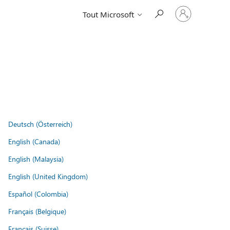
Connectez-
Tout Microsoft
vous
à
votre
compte
Deutsch (Österreich)
English (Canada)
English (Malaysia)
English (United Kingdom)
Español (Colombia)
Français (Belgique)
Français (Suisse)