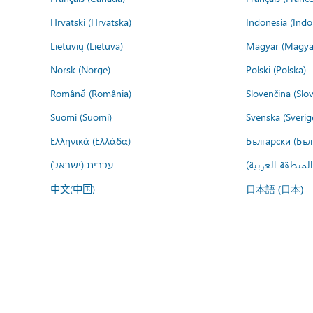
Hrvatski (Hrvatska)
Indonesia (Indo
Lietuvių (Lietuva)
Magyar (Magya
Norsk (Norge)
Polski (Polska)
Română (România)
Slovenčina (Slo
Suomi (Suomi)
Svenska (Sverig
Ελληνικά (Ελλάδα)
Български (Бъл
المنطقة العربية
עברית (ישראל)
中文(中国)
日本語 (日本)