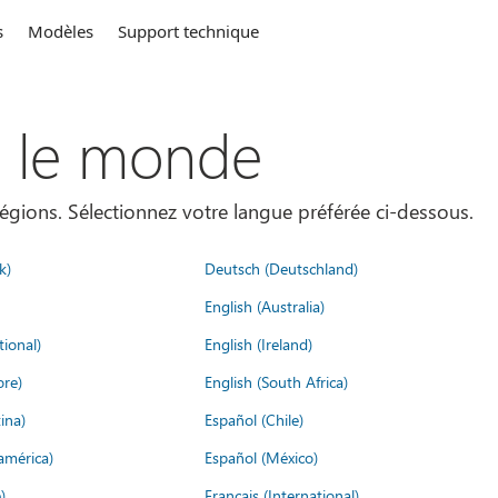
s
Modèles
Support technique
s le monde
égions. Sélectionnez votre langue préférée ci-dessous.
k)
Deutsch (Deutschland)
English (Australia)
tional)
English (Ireland)
ore)
English (South Africa)
ina)
Español (Chile)
américa)
Español (México)
)
Français (International)