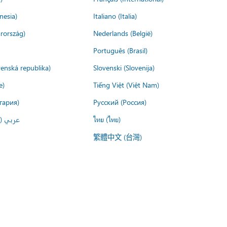
nesia)
Italiano (Italia)
rország)
Nederlands (België)
Português (Brasil)
venská republika)
Slovenski (Slovenija)
e)
Tiếng Việt (Việt Nam)
гария)
Русский (Россия)
عربي ()
ไทย (ไทย)
繁體中文 (台灣)