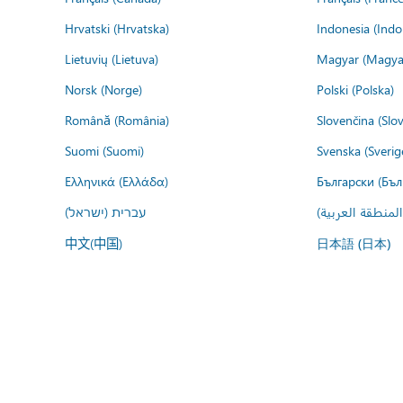
Hrvatski (Hrvatska)
Indonesia (Indo
Lietuvių (Lietuva)
Magyar (Magya
Norsk (Norge)
Polski (Polska)
Română (România)
Slovenčina (Slo
Suomi (Suomi)
Svenska (Sverig
Ελληνικά (Ελλάδα)
Български (Бъл
עברית (ישראל)
عربي (المنطقة ا
中文(中国)
日本語 (日本)