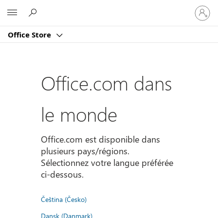
Connect
Microsoft
vous
à
Office Store
votre
compte
Office.com dans
le monde
Office.com est disponible dans
plusieurs pays/régions.
Sélectionnez votre langue préférée
ci-dessous.
Čeština (Česko)
Dansk (Danmark)