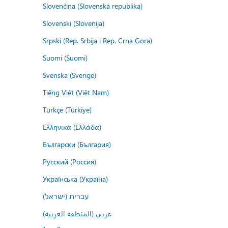
Slovenčina (Slovenská republika)
Slovenski (Slovenija)
Srpski (Rep. Srbija i Rep. Crna Gora)
Suomi (Suomi)
Svenska (Sverige)
Tiếng Việt (Việt Nam)
Türkçe (Türkiye)
Ελληνικά (Ελλάδα)
Български (България)
Русский (Россия)
Українська (Україна)
עברית (ישראל)
عربي (المنطقة العربية)