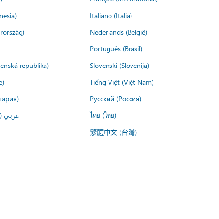
nesia)
Italiano (Italia)
rország)
Nederlands (België)
Português (Brasil)
venská republika)
Slovenski (Slovenija)
e)
Tiếng Việt (Việt Nam)
гария)
Русский (Россия)
عربي ()
ไทย (ไทย)
繁體中文 (台灣)