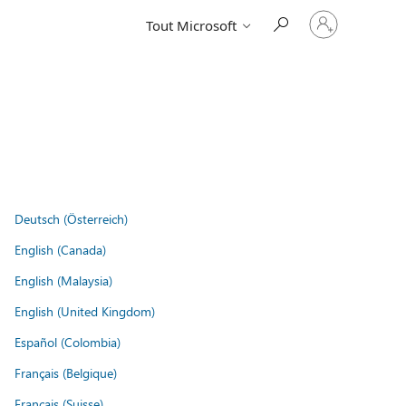
Connectez-
Tout Microsoft
vous
à
votre
compte
Deutsch (Österreich)
English (Canada)
English (Malaysia)
English (United Kingdom)
Español (Colombia)
Français (Belgique)
Français (Suisse)