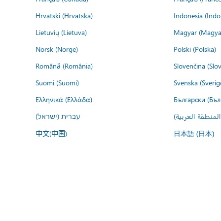
Hrvatski (Hrvatska)
Indonesia (Indo
Lietuvių (Lietuva)
Magyar (Magya
Norsk (Norge)
Polski (Polska)
Română (România)
Slovenčina (Slo
Suomi (Suomi)
Svenska (Sverig
Ελληνικά (Ελλάδα)
Български (Бъл
المنطقة العربية
עברית (ישראל)
中文(中国)
日本語 (日本)