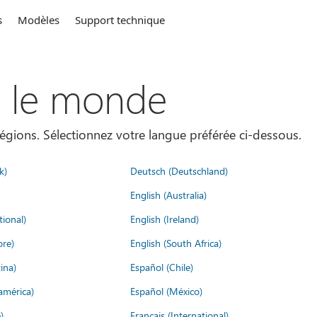
s
Modèles
Support technique
s le monde
égions. Sélectionnez votre langue préférée ci-dessous.
k)
Deutsch (Deutschland)
English (Australia)
tional)
English (Ireland)
ore)
English (South Africa)
ina)
Español (Chile)
américa)
Español (México)
)
Français (International)