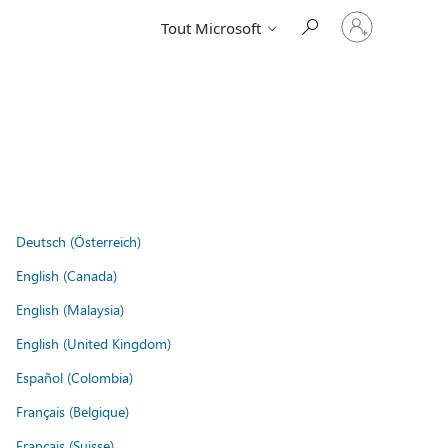
Connectez-
Tout Microsoft
vous
à
votre
compte
Deutsch (Österreich)
English (Canada)
English (Malaysia)
English (United Kingdom)
Español (Colombia)
Français (Belgique)
Français (Suisse)