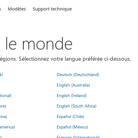
s
Modèles
Support technique
s le monde
égions. Sélectionnez votre langue préférée ci-dessous.
k)
Deutsch (Deutschland)
English (Australia)
tional)
English (Ireland)
ore)
English (South Africa)
ina)
Español (Chile)
américa)
Español (México)
)
Français (International)