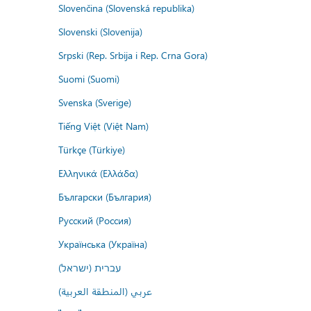
Slovenčina (Slovenská republika)
Slovenski (Slovenija)
Srpski (Rep. Srbija i Rep. Crna Gora)
Suomi (Suomi)
Svenska (Sverige)
Tiếng Việt (Việt Nam)
Türkçe (Türkiye)
Ελληνικά (Ελλάδα)
Български (България)
Русский (Россия)
Українська (Україна)
עברית (ישראל)
عربي (المنطقة العربية)