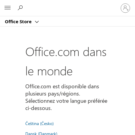
Connect
Microsoft
vous
à
Office Store
votre
compte
Office.com dans
le monde
Office.com est disponible dans
plusieurs pays/régions.
Sélectionnez votre langue préférée
ci-dessous.
Čeština (Česko)
Dansk (Danmark)