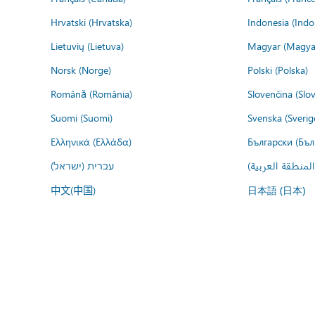
Hrvatski (Hrvatska)
Indonesia (Indo
Lietuvių (Lietuva)
Magyar (Magya
Norsk (Norge)
Polski (Polska)
Română (România)
Slovenčina (Slo
Suomi (Suomi)
Svenska (Sverig
Ελληνικά (Ελλάδα)
Български (Бъл
المنطقة العربية
עברית (ישראל)
中文(中国)
日本語 (日本)