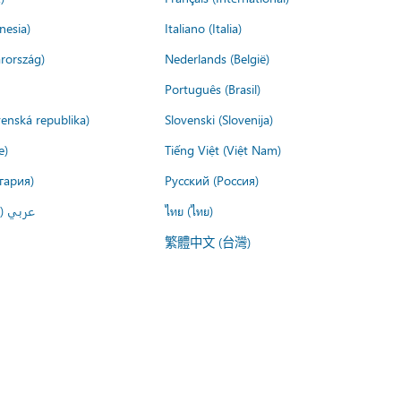
nesia)
Italiano (Italia)
rország)
Nederlands (België)
Português (Brasil)
venská republika)
Slovenski (Slovenija)
e)
Tiếng Việt (Việt Nam)
гария)
Русский (Россия)
عربي ()
ไทย (ไทย)
繁體中文 (台灣)