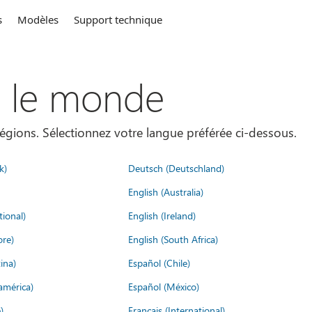
s
Modèles
Support technique
s le monde
égions. Sélectionnez votre langue préférée ci-dessous.
k)
Deutsch (Deutschland)
English (Australia)
tional)
English (Ireland)
ore)
English (South Africa)
ina)
Español (Chile)
américa)
Español (México)
)
Français (International)