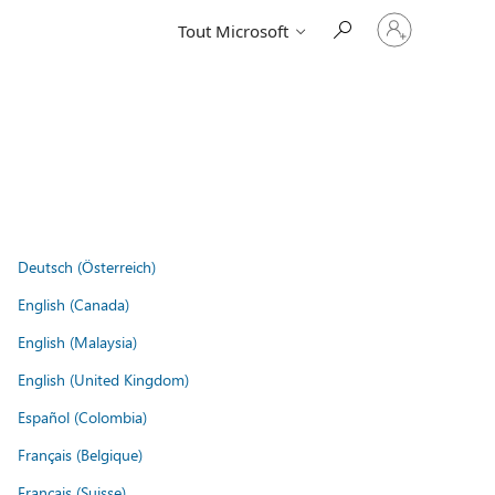
Connectez-
Tout Microsoft
vous
à
votre
compte
Deutsch (Österreich)
English (Canada)
English (Malaysia)
English (United Kingdom)
Español (Colombia)
Français (Belgique)
Français (Suisse)