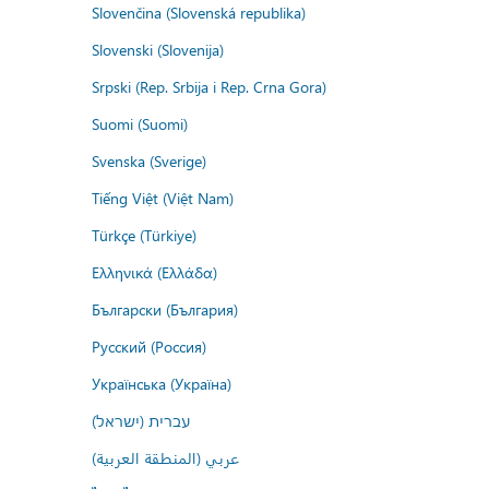
Slovenčina (Slovenská republika)
Slovenski (Slovenija)
Srpski (Rep. Srbija i Rep. Crna Gora)
Suomi (Suomi)
Svenska (Sverige)
Tiếng Việt (Việt Nam)
Türkçe (Türkiye)
Ελληνικά (Ελλάδα)
Български (България)
Русский (Россия)
Українська (Україна)
עברית (ישראל)
عربي (المنطقة العربية)