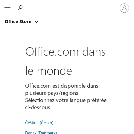
Connect
Microsoft
vous
à
Office Store
votre
compte
Office.com dans
le monde
Office.com est disponible dans
plusieurs pays/régions.
Sélectionnez votre langue préférée
ci-dessous.
Čeština (Česko)
Dansk (Danmark)