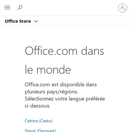
Connect
Microsoft
vous
à
Office Store
votre
compte
Office.com dans
le monde
Office.com est disponible dans
plusieurs pays/régions.
Sélectionnez votre langue préférée
ci-dessous.
Čeština (Česko)
Dansk (Danmark)