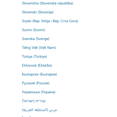
Slovenčina (Slovenská republika)
Slovenski (Slovenija)
Srpski (Rep. Srbija i Rep. Crna Gora)
Suomi (Suomi)
Svenska (Sverige)
Tiếng Việt (Việt Nam)
Türkçe (Türkiye)
Ελληνικά (Ελλάδα)
Български (България)
Русский (Россия)
Українська (Україна)
עברית (ישראל)
عربي (المنطقة العربية)