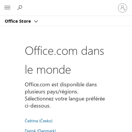
Connect
Microsoft
vous
à
Office Store
votre
compte
Office.com dans
le monde
Office.com est disponible dans
plusieurs pays/régions.
Sélectionnez votre langue préférée
ci-dessous.
Čeština (Česko)
Dansk (Danmark)