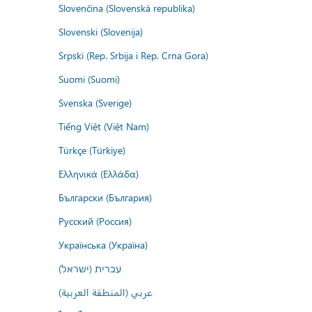
Slovenčina (Slovenská republika)
Slovenski (Slovenija)
Srpski (Rep. Srbija i Rep. Crna Gora)
Suomi (Suomi)
Svenska (Sverige)
Tiếng Việt (Việt Nam)
Türkçe (Türkiye)
Ελληνικά (Ελλάδα)
Български (България)
Русский (Россия)
Українська (Україна)
עברית (ישראל)
عربي (المنطقة العربية)