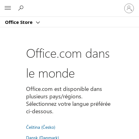
Connect
Microsoft
vous
à
Office Store
votre
compte
Office.com dans
le monde
Office.com est disponible dans
plusieurs pays/régions.
Sélectionnez votre langue préférée
ci-dessous.
Čeština (Česko)
Dansk (Danmark)