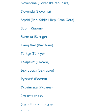
Slovenčina (Slovenská republika)
Slovenski (Slovenija)
Srpski (Rep. Srbija i Rep. Crna Gora)
Suomi (Suomi)
Svenska (Sverige)
Tiếng Việt (Việt Nam)
Türkçe (Türkiye)
Ελληνικά (Ελλάδα)
Български (България)
Русский (Россия)
Українська (Україна)
עברית (ישראל)
عربي (المنطقة العربية)