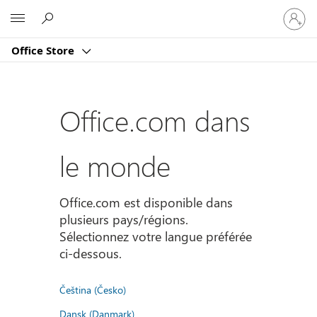
Connect
Microsoft
vous
à
Office Store
votre
compte
Office.com dans
le monde
Office.com est disponible dans
plusieurs pays/régions.
Sélectionnez votre langue préférée
ci-dessous.
Čeština (Česko)
Dansk (Danmark)