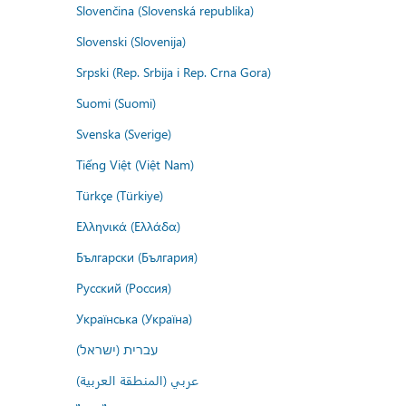
Slovenčina (Slovenská republika)
Slovenski (Slovenija)
Srpski (Rep. Srbija i Rep. Crna Gora)
Suomi (Suomi)
Svenska (Sverige)
Tiếng Việt (Việt Nam)
Türkçe (Türkiye)
Ελληνικά (Ελλάδα)
Български (България)
Русский (Россия)
Українська (Україна)
עברית (ישראל)
عربي (المنطقة العربية)