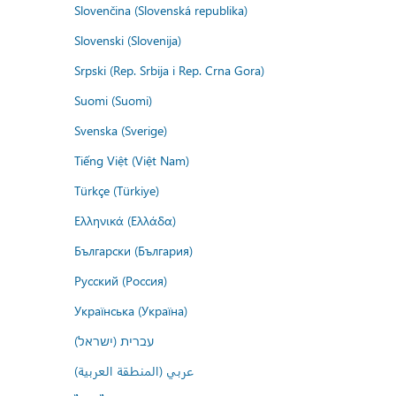
Slovenčina (Slovenská republika)
Slovenski (Slovenija)
Srpski (Rep. Srbija i Rep. Crna Gora)
Suomi (Suomi)
Svenska (Sverige)
Tiếng Việt (Việt Nam)
Türkçe (Türkiye)
Ελληνικά (Ελλάδα)
Български (България)
Русский (Россия)
Українська (Україна)
עברית (ישראל)
عربي (المنطقة العربية)