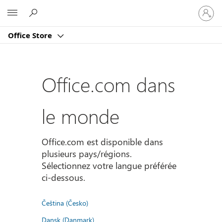
Connect
Microsoft
vous
à
Office Store
votre
compte
Office.com dans
le monde
Office.com est disponible dans
plusieurs pays/régions.
Sélectionnez votre langue préférée
ci-dessous.
Čeština (Česko)
Dansk (Danmark)