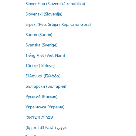
Slovenčina (Slovenská republika)
Slovenski (Slovenija)
Srpski (Rep. Srbija i Rep. Crna Gora)
Suomi (Suomi)
Svenska (Sverige)
Tiếng Việt (Việt Nam)
Türkçe (Türkiye)
Ελληνικά (Ελλάδα)
Български (България)
Русский (Россия)
Українська (Україна)
עברית (ישראל)
عربي (المنطقة العربية)