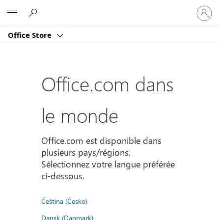
Connect
Microsoft
vous
à
Office Store
votre
compte
Office.com dans
le monde
Office.com est disponible dans
plusieurs pays/régions.
Sélectionnez votre langue préférée
ci-dessous.
Čeština (Česko)
Dansk (Danmark)