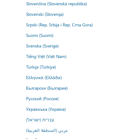
Slovenčina (Slovenská republika)
Slovenski (Slovenija)
Srpski (Rep. Srbija i Rep. Crna Gora)
Suomi (Suomi)
Svenska (Sverige)
Tiếng Việt (Việt Nam)
Türkçe (Türkiye)
Ελληνικά (Ελλάδα)
Български (България)
Русский (Россия)
Українська (Україна)
עברית (ישראל)
عربي (المنطقة العربية)