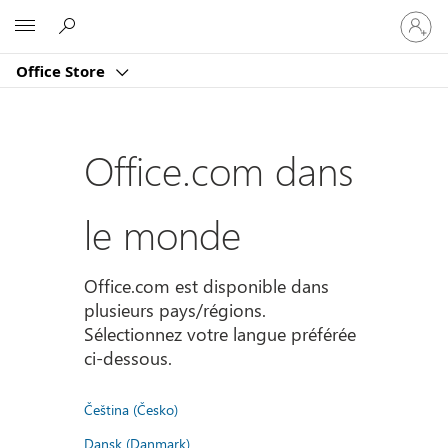
Connect
Microsoft
vous
à
Office Store
votre
compte
Office.com dans
le monde
Office.com est disponible dans
plusieurs pays/régions.
Sélectionnez votre langue préférée
ci-dessous.
Čeština (Česko)
Dansk (Danmark)