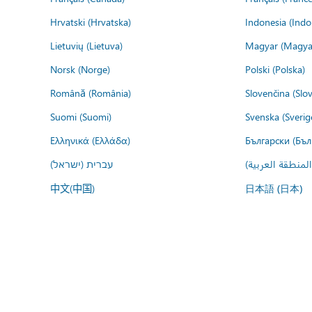
Hrvatski (Hrvatska)
Indonesia (Indo
Lietuvių (Lietuva)
Magyar (Magya
Norsk (Norge)
Polski (Polska)
Română (România)
Slovenčina (Slo
Suomi (Suomi)
Svenska (Sverig
Ελληνικά (Ελλάδα)
Български (Бъл
المنطقة العربية
עברית (ישראל)
中文(中国)
日本語 (日本)