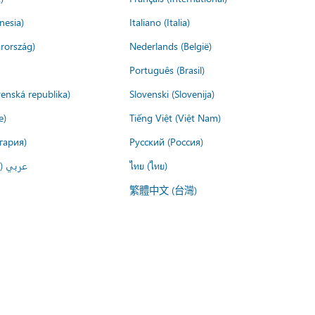
nesia)
Italiano (Italia)
rország)
Nederlands (België)
Português (Brasil)
venská republika)
Slovenski (Slovenija)
e)
Tiếng Việt (Việt Nam)
гария)
Русский (Россия)
عربي ()
ไทย (ไทย)
繁體中文 (台灣)