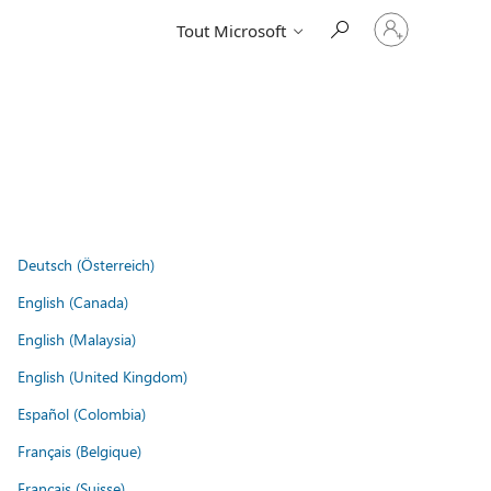
Connectez-
Tout Microsoft
vous
à
votre
compte
Deutsch (Österreich)
English (Canada)
English (Malaysia)
English (United Kingdom)
Español (Colombia)
Français (Belgique)
Français (Suisse)