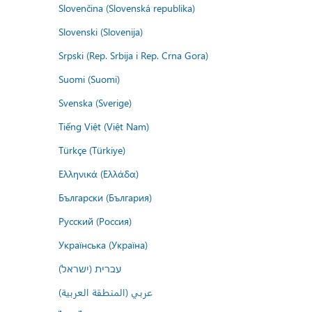
Slovenčina (Slovenská republika)
Slovenski (Slovenija)
Srpski (Rep. Srbija i Rep. Crna Gora)
Suomi (Suomi)
Svenska (Sverige)
Tiếng Việt (Việt Nam)
Türkçe (Türkiye)
Ελληνικά (Ελλάδα)
Български (България)
Русский (Россия)
Українська (Україна)
עברית (ישראל)
عربي (المنطقة العربية)