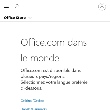
Connect
Microsoft
vous
à
Office Store
votre
compte
Office.com dans
le monde
Office.com est disponible dans
plusieurs pays/régions.
Sélectionnez votre langue préférée
ci-dessous.
Čeština (Česko)
Dansk (Danmark)