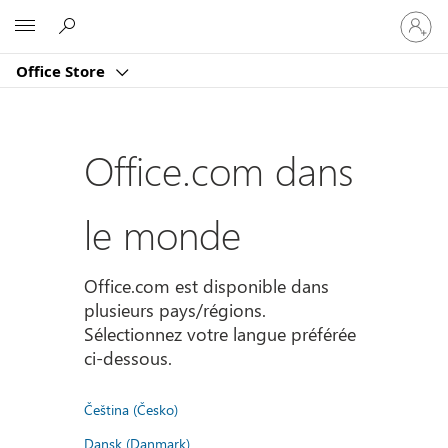
Connect
Microsoft
vous
à
Office Store
votre
compte
Office.com dans
le monde
Office.com est disponible dans
plusieurs pays/régions.
Sélectionnez votre langue préférée
ci-dessous.
Čeština (Česko)
Dansk (Danmark)