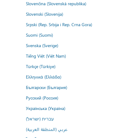
Slovenčina (Slovenská republika)
Slovenski (Slovenija)
Srpski (Rep. Srbija i Rep. Crna Gora)
Suomi (Suomi)
Svenska (Sverige)
Tiếng Việt (Việt Nam)
Türkçe (Türkiye)
Ελληνικά (Ελλάδα)
Български (България)
Русский (Россия)
Українська (Україна)
עברית (ישראל)
عربي (المنطقة العربية)