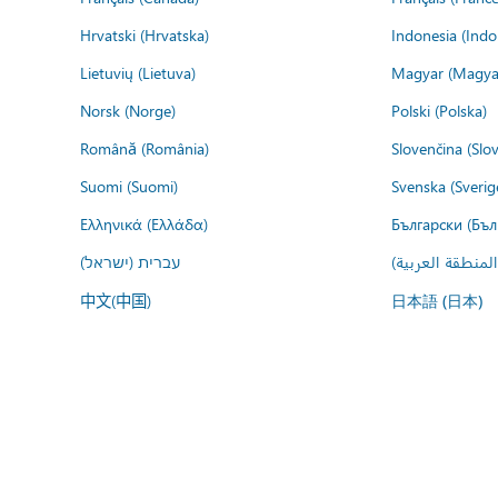
Hrvatski (Hrvatska)
Indonesia (Indo
Lietuvių (Lietuva)
Magyar (Magya
Norsk (Norge)
Polski (Polska)
Română (România)
Slovenčina (Slo
Suomi (Suomi)
Svenska (Sverig
Ελληνικά (Ελλάδα)
Български (Бъл
المنطقة العربية
עברית (ישראל)
中文(中国)
日本語 (日本)