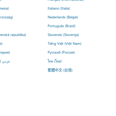
nesia)
Italiano (Italia)
rország)
Nederlands (België)
Português (Brasil)
venská republika)
Slovenski (Slovenija)
e)
Tiếng Việt (Việt Nam)
гария)
Русский (Россия)
عربي ()
ไทย (ไทย)
繁體中文 (台灣)