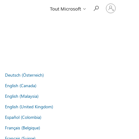
Connectez-
Tout Microsoft
vous
à
votre
compte
Deutsch (Österreich)
English (Canada)
English (Malaysia)
English (United Kingdom)
Español (Colombia)
Français (Belgique)
Français (Suisse)