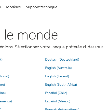
s
Modèles
Support technique
s le monde
égions. Sélectionnez votre langue préférée ci-dessous.
k)
Deutsch (Deutschland)
English (Australia)
tional)
English (Ireland)
ore)
English (South Africa)
ina)
Español (Chile)
américa)
Español (México)
)
Français (International)