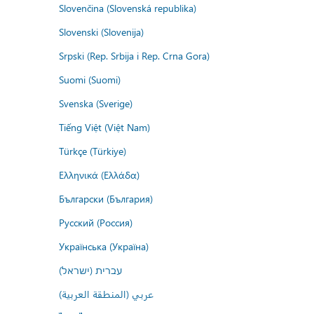
Slovenčina (Slovenská republika)
Slovenski (Slovenija)
Srpski (Rep. Srbija i Rep. Crna Gora)
Suomi (Suomi)
Svenska (Sverige)
Tiếng Việt (Việt Nam)
Türkçe (Türkiye)
Ελληνικά (Ελλάδα)
Български (България)
Русский (Россия)
Українська (Україна)
עברית (ישראל)
عربي (المنطقة العربية)