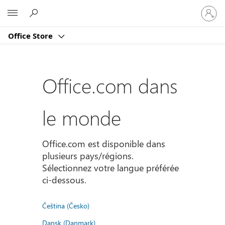
Connect
Microsoft
vous
à
Office Store
votre
compte
Office.com dans
le monde
Office.com est disponible dans
plusieurs pays/régions.
Sélectionnez votre langue préférée
ci-dessous.
Čeština (Česko)
Dansk (Danmark)