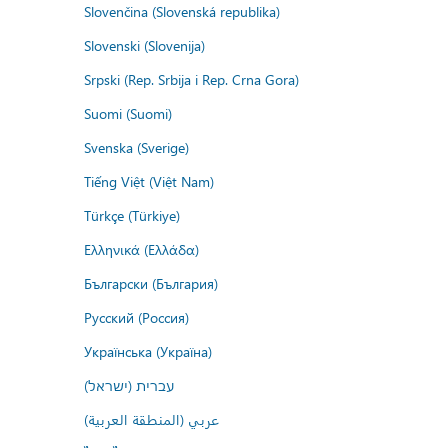
Slovenčina (Slovenská republika)
Slovenski (Slovenija)
Srpski (Rep. Srbija i Rep. Crna Gora)
Suomi (Suomi)
Svenska (Sverige)
Tiếng Việt (Việt Nam)
Türkçe (Türkiye)
Ελληνικά (Ελλάδα)
Български (България)
Русский (Россия)
Українська (Україна)
עברית (ישראל)
عربي (المنطقة العربية)