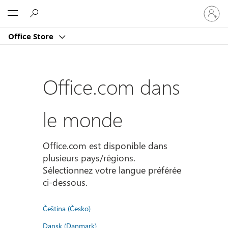
Connect
Microsoft
vous
à
Office Store
votre
compte
Office.com dans
le monde
Office.com est disponible dans
plusieurs pays/régions.
Sélectionnez votre langue préférée
ci-dessous.
Čeština (Česko)
Dansk (Danmark)