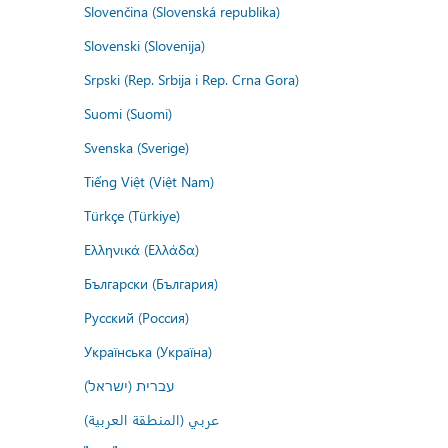
Slovenčina (Slovenská republika)
Slovenski (Slovenija)
Srpski (Rep. Srbija i Rep. Crna Gora)
Suomi (Suomi)
Svenska (Sverige)
Tiếng Việt (Việt Nam)
Türkçe (Türkiye)
Ελληνικά (Ελλάδα)
Български (България)
Русский (Россия)
Українська (Україна)
עברית (ישראל)
عربي (المنطقة العربية)