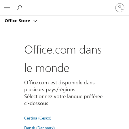
Connect
Microsoft
vous
à
Office Store
votre
compte
Office.com dans
le monde
Office.com est disponible dans
plusieurs pays/régions.
Sélectionnez votre langue préférée
ci-dessous.
Čeština (Česko)
Dansk (Danmark)