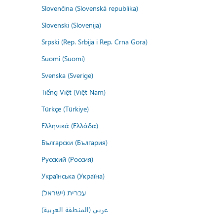
Slovenčina (Slovenská republika)
Slovenski (Slovenija)
Srpski (Rep. Srbija i Rep. Crna Gora)
Suomi (Suomi)
Svenska (Sverige)
Tiếng Việt (Việt Nam)
Türkçe (Türkiye)
Ελληνικά (Ελλάδα)
Български (България)
Русский (Россия)
Українська (Україна)
עברית (ישראל)
عربي (المنطقة العربية)