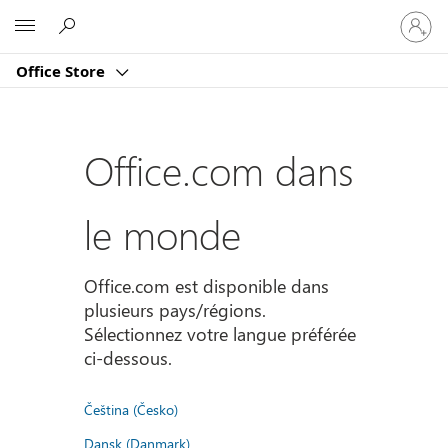
Connect
Microsoft
vous
à
Office Store
votre
compte
Office.com dans
le monde
Office.com est disponible dans
plusieurs pays/régions.
Sélectionnez votre langue préférée
ci-dessous.
Čeština (Česko)
Dansk (Danmark)