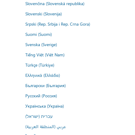
Slovenčina (Slovenská republika)
Slovenski (Slovenija)
Srpski (Rep. Srbija i Rep. Crna Gora)
Suomi (Suomi)
Svenska (Sverige)
Tiếng Việt (Việt Nam)
Türkçe (Türkiye)
Ελληνικά (Ελλάδα)
Български (България)
Русский (Россия)
Українська (Україна)
עברית (ישראל)
عربي (المنطقة العربية)