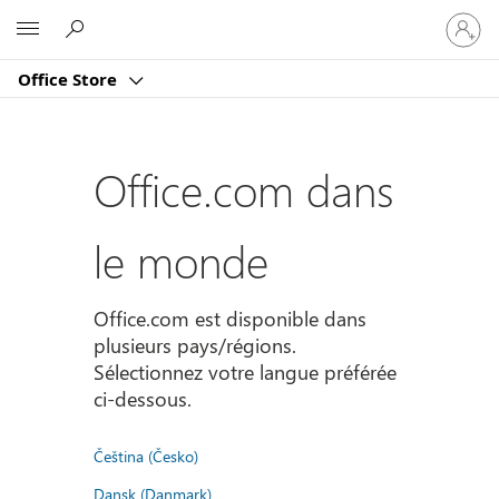
Connect
Microsoft
vous
à
Office Store
votre
compte
Office.com dans
le monde
Office.com est disponible dans
plusieurs pays/régions.
Sélectionnez votre langue préférée
ci-dessous.
Čeština (Česko)
Dansk (Danmark)