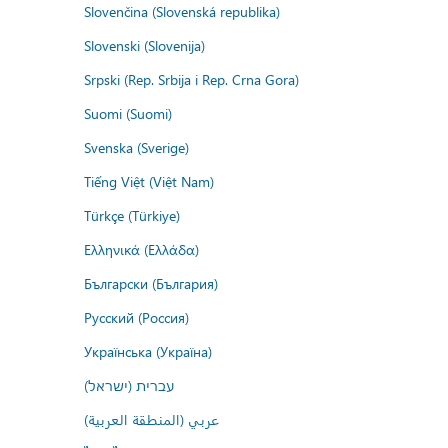
Slovenčina (Slovenská republika)
Slovenski (Slovenija)
Srpski (Rep. Srbija i Rep. Crna Gora)
Suomi (Suomi)
Svenska (Sverige)
Tiếng Việt (Việt Nam)
Türkçe (Türkiye)
Ελληνικά (Ελλάδα)
Български (България)
Русский (Россия)
Українська (Україна)
עברית (ישראל)
عربي (المنطقة العربية)