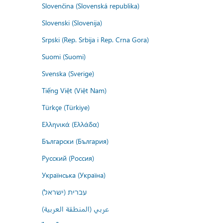
Slovenčina (Slovenská republika)
Slovenski (Slovenija)
Srpski (Rep. Srbija i Rep. Crna Gora)
Suomi (Suomi)
Svenska (Sverige)
Tiếng Việt (Việt Nam)
Türkçe (Türkiye)
Ελληνικά (Ελλάδα)
Български (България)
Русский (Россия)
Українська (Україна)
עברית (ישראל)
عربي (المنطقة العربية)