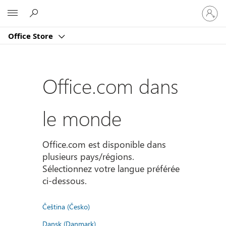
Connect
Microsoft
vous
à
Office Store
votre
compte
Office.com dans
le monde
Office.com est disponible dans
plusieurs pays/régions.
Sélectionnez votre langue préférée
ci-dessous.
Čeština (Česko)
Dansk (Danmark)