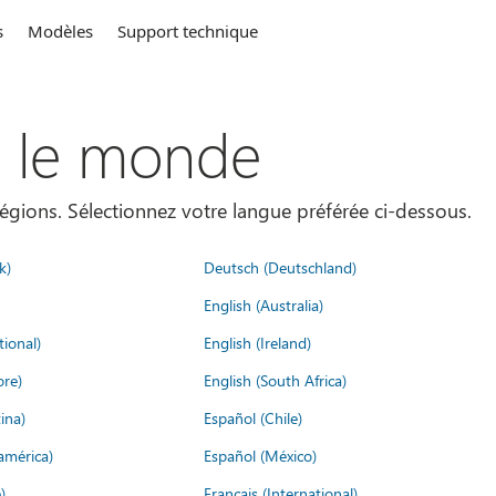
s
Modèles
Support technique
s le monde
égions. Sélectionnez votre langue préférée ci-dessous.
k)
Deutsch (Deutschland)
English (Australia)
tional)
English (Ireland)
ore)
English (South Africa)
ina)
Español (Chile)
américa)
Español (México)
)
Français (International)