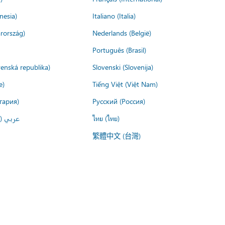
nesia)
Italiano (Italia)
rország)
Nederlands (België)
Português (Brasil)
venská republika)
Slovenski (Slovenija)
e)
Tiếng Việt (Việt Nam)
гария)
Русский (Россия)
عربي ()
ไทย (ไทย)
繁體中文 (台灣)