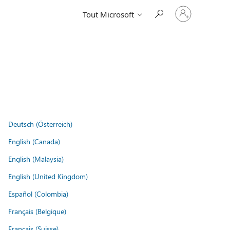
Connectez-
Tout Microsoft
vous
à
votre
compte
Deutsch (Österreich)
English (Canada)
English (Malaysia)
English (United Kingdom)
Español (Colombia)
Français (Belgique)
Français (Suisse)