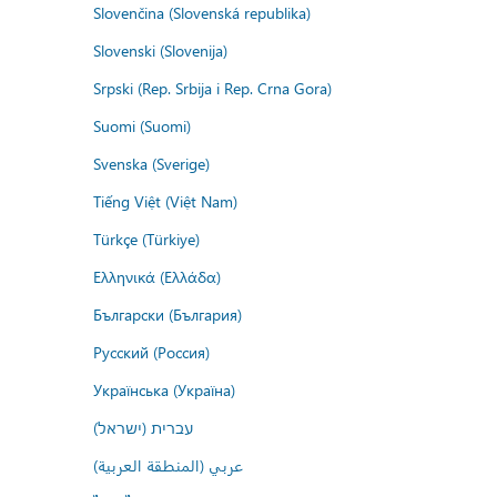
Slovenčina (Slovenská republika)
Slovenski (Slovenija)
Srpski (Rep. Srbija i Rep. Crna Gora)
Suomi (Suomi)
Svenska (Sverige)
Tiếng Việt (Việt Nam)
Türkçe (Türkiye)
Ελληνικά (Ελλάδα)
Български (България)
Русский (Россия)
Українська (Україна)
עברית (ישראל)
عربي (المنطقة العربية)