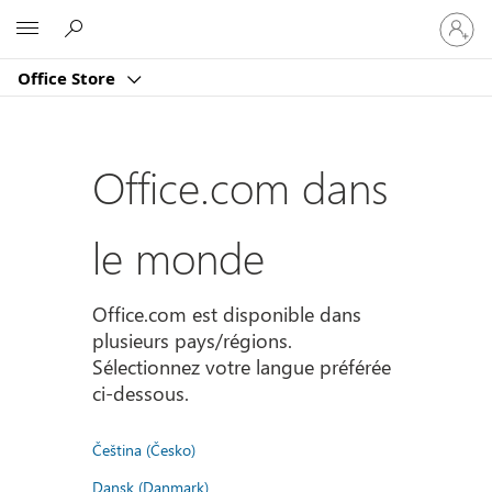
Connect
Microsoft
vous
à
Office Store
votre
compte
Office.com dans
le monde
Office.com est disponible dans
plusieurs pays/régions.
Sélectionnez votre langue préférée
ci-dessous.
Čeština (Česko)
Dansk (Danmark)