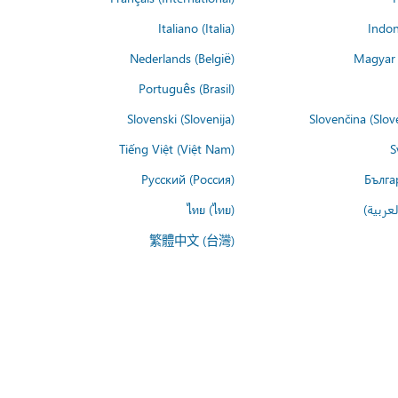
Italiano (Italia)
Indon
Nederlands (België)
Magyar 
Português (Brasil)
Slovenski (Slovenija)
Slovenčina (Slov
Tiếng Việt (Việt Nam)
S
Русский (Россия)
Бълга
عربية)
ไทย (ไทย)
繁體中文 (台灣)