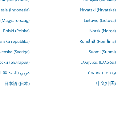
esia (Indonesia)
Hrvatski (Hrvatska)
(Magyarország)
Lietuvių (Lietuva)
Polski (Polska)
Norsk (Norge)
enská republika)
Română (România)
venska (Sverige)
Suomi (Suomi)
рски (България)
Ελληνικά (Ελλάδα)
עברית (ישראל)
عربي (المنطقة ال
中文(中国)
日本語 (日本)