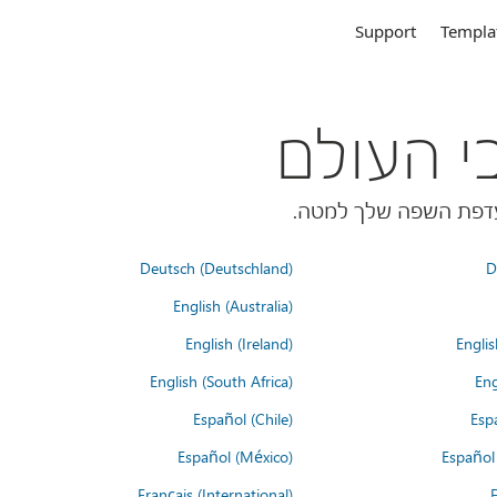
Support
Templa
Deutsch (Deutschland)
D
English (Australia)
English (Ireland)
Englis
English (South Africa)
Eng
Español (Chile)
Esp
Español (México)
Español
Français (International)
F