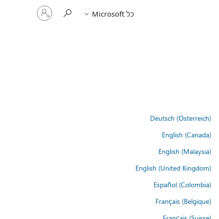
היכנס
כל Microsoft
לחשבון
שלך
Deutsch (Österreich)
English (Canada)
English (Malaysia)
English (United Kingdom)
Español (Colombia)
Français (Belgique)
Français (Suisse)