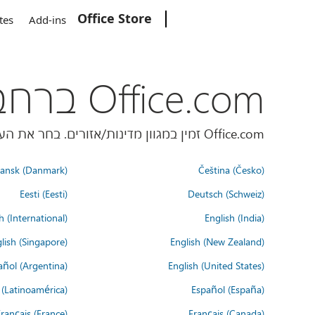
Office Store
Microsoft
tes
Add-ins
Office.com ברחבי העולם
Office.com זמין במגוון מדינות/אזורים. בחר את העדפת השפה שלך למטה.
ansk (Danmark)
Čeština (Česko)
Eesti (Eesti)
Deutsch (Schweiz)
h (International)
English (India)
lish (Singapore)
English (New Zealand)
añol (Argentina)
English (United States)
 (Latinoamérica)
Español (España)
rançais (France)
Français (Canada)