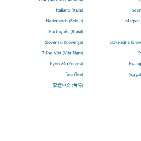
Italiano (Italia)
Indon
Nederlands (België)
Magyar 
Português (Brasil)
Slovenski (Slovenija)
Slovenčina (Slov
Tiếng Việt (Việt Nam)
S
Русский (Россия)
Бълга
عربية)
ไทย (ไทย)
繁體中文 (台灣)