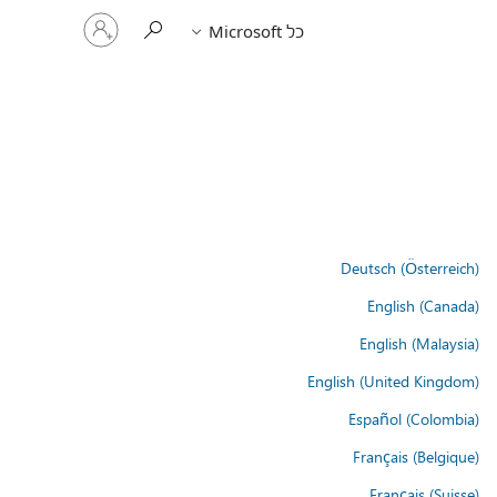
היכנס
כל Microsoft
לחשבון
שלך
Deutsch (Österreich)
English (Canada)
English (Malaysia)
English (United Kingdom)
Español (Colombia)
Français (Belgique)
Français (Suisse)