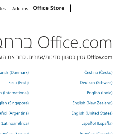
Office Store
Microsoft
tes
Add-ins
Office.com ברחבי העולם
Office.com זמין במגוון מדינות/אזורים. בחר את העדפת השפה שלך למטה.
ansk (Danmark)
Čeština (Česko)
Eesti (Eesti)
Deutsch (Schweiz)
h (International)
English (India)
lish (Singapore)
English (New Zealand)
añol (Argentina)
English (United States)
 (Latinoamérica)
Español (España)
rançais (France)
Français (Canada)