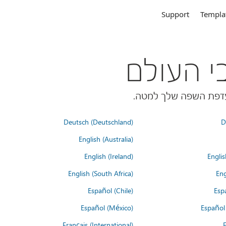
Support
Templa
Deutsch (Deutschland)
D
English (Australia)
English (Ireland)
Englis
English (South Africa)
Eng
Español (Chile)
Esp
Español (México)
Español
Français (International)
F