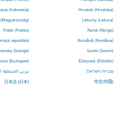
esia (Indonesia)
Hrvatski (Hrvatska)
(Magyarország)
Lietuvių (Lietuva)
Polski (Polska)
Norsk (Norge)
enská republika)
Română (România)
venska (Sverige)
Suomi (Suomi)
рски (България)
Ελληνικά (Ελλάδα)
עברית (ישראל)
عربي (المنطقة ال
中文(中国)
日本語 (日本)