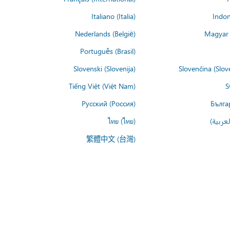
Italiano (Italia)
Indon
Nederlands (België)
Magyar 
Português (Brasil)
Slovenski (Slovenija)
Slovenčina (Slov
Tiếng Việt (Việt Nam)
S
Русский (Россия)
Бълга
عربية)
ไทย (ไทย)
繁體中文 (台灣)