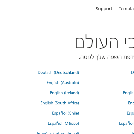
Support
Templa
Deutsch (Deutschland)
D
English (Australia)
English (Ireland)
Englis
English (South Africa)
Eng
Español (Chile)
Esp
Español (México)
Español
Français (International)
F