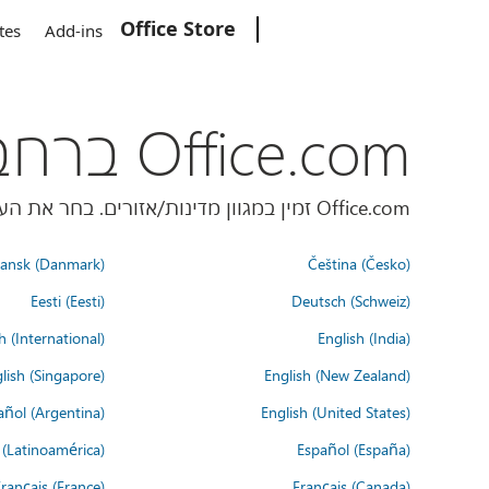
Office Store
Microsoft
tes
Add-ins
Office.com ברחבי העולם
Office.com זמין במגוון מדינות/אזורים. בחר את העדפת השפה שלך למטה.
ansk (Danmark)
Čeština (Česko)
Eesti (Eesti)
Deutsch (Schweiz)
h (International)
English (India)
lish (Singapore)
English (New Zealand)
añol (Argentina)
English (United States)
 (Latinoamérica)
Español (España)
rançais (France)
Français (Canada)