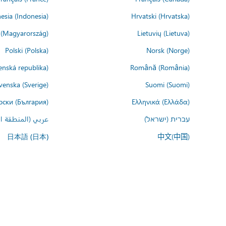
esia (Indonesia)
Hrvatski (Hrvatska)
(Magyarország)
Lietuvių (Lietuva)
Polski (Polska)
Norsk (Norge)
enská republika)
Română (România)
venska (Sverige)
Suomi (Suomi)
рски (България)
Ελληνικά (Ελλάδα)
עברית (ישראל)
عربي (المنطقة ال
中文(中国)
日本語 (日本)