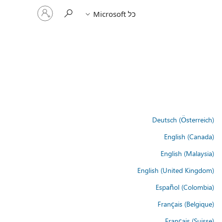
היכנס
כל Microsoft
לחשבון
שלך
Deutsch (Österreich)
English (Canada)
English (Malaysia)
English (United Kingdom)
Español (Colombia)
Français (Belgique)
Français (Suisse)