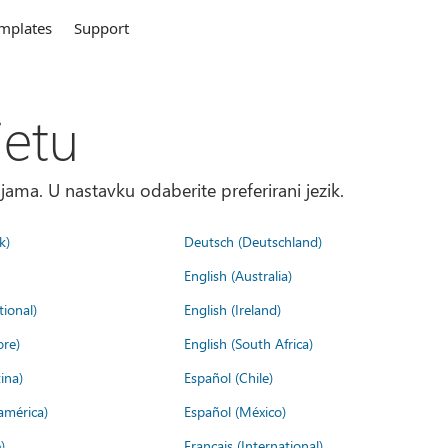
mplates
Support
jetu
ma. U nastavku odaberite preferirani jezik.
k)
Deutsch (Deutschland)
English (Australia)
tional)
English (Ireland)
ore)
English (South Africa)
ina)
Español (Chile)
américa)
Español (México)
)
Français (International)