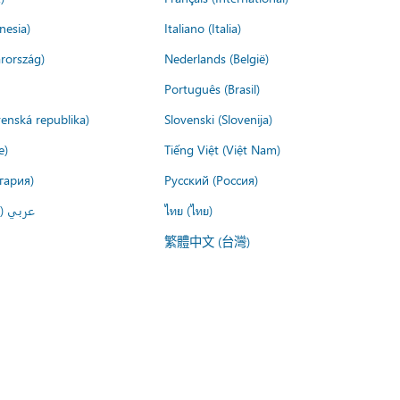
nesia)
Italiano (Italia)
rország)
Nederlands (België)
Português (Brasil)
venská republika)
Slovenski (Slovenija)
e)
Tiếng Việt (Việt Nam)
гария)
Русский (Россия)
عربي ()
ไทย (ไทย)
繁體中文 (台灣)