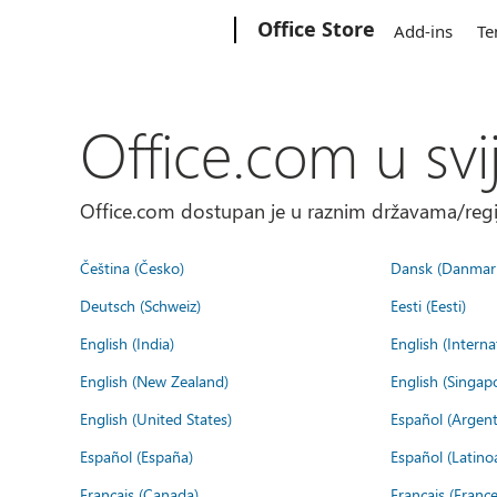
Microsoft
Office Store
Add-ins
Te
Office.com u svi
Office.com dostupan je u raznim državama/regija
Čeština (Česko)
Dansk (Danmar
Deutsch (Schweiz)
Eesti (Eesti)
English (India)
English (Interna
English (New Zealand)
English (Singap
English (United States)
Español (Argent
Español (España)
Español (Latino
Français (Canada)
Français (France