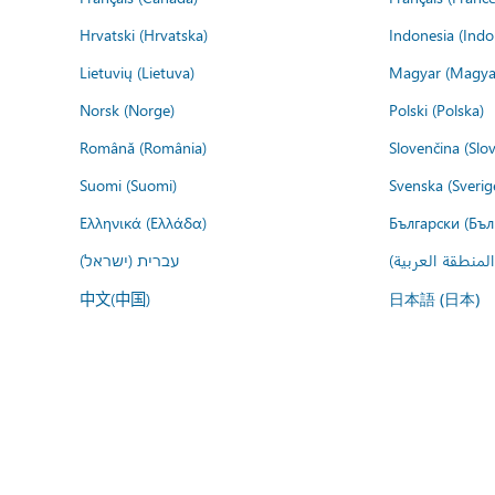
Hrvatski (Hrvatska)
Indonesia (Indo
Lietuvių (Lietuva)
Magyar (Magya
Norsk (Norge)
Polski (Polska)
Română (România)
Slovenčina (Slo
Suomi (Suomi)
Svenska (Sverig
Ελληνικά (Ελλάδα)
Български (Бъл
المنطقة العربية
עברית (ישראל)
中文(中国)
日本語 (日本)