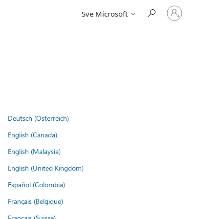
Prijavite
Sve Microsoft
se
u
svoj
račun
Deutsch (Österreich)
English (Canada)
English (Malaysia)
English (United Kingdom)
Español (Colombia)
Français (Belgique)
Français (Suisse)