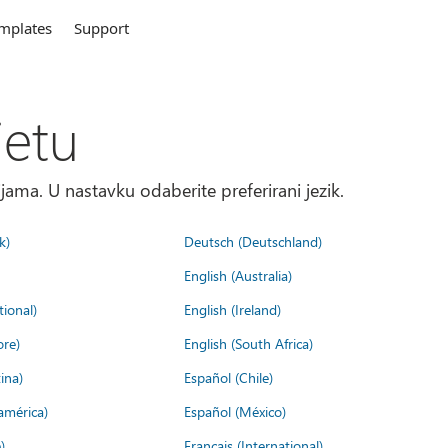
mplates
Support
jetu
ma. U nastavku odaberite preferirani jezik.
k)
Deutsch (Deutschland)
English (Australia)
tional)
English (Ireland)
ore)
English (South Africa)
ina)
Español (Chile)
américa)
Español (México)
)
Français (International)