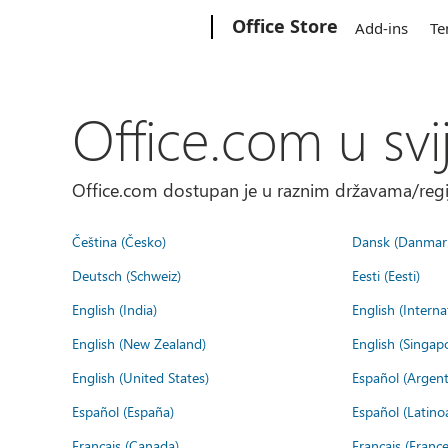
Microsoft
Office Store
Add-ins
Te
Office.com u svi
Office.com dostupan je u raznim državama/regija
Čeština (Česko)
Dansk (Danmar
Deutsch (Schweiz)
Eesti (Eesti)
English (India)
English (Interna
English (New Zealand)
English (Singap
English (United States)
Español (Argent
Español (España)
Español (Latino
Français (Canada)
Français (France