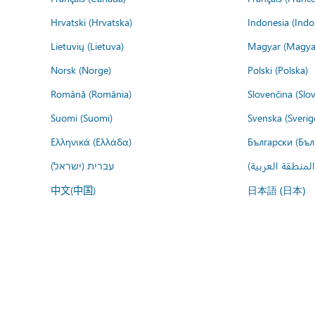
Hrvatski (Hrvatska)
Indonesia (Indo
Lietuvių (Lietuva)
Magyar (Magya
Norsk (Norge)
Polski (Polska)
Română (România)
Slovenčina (Slo
Suomi (Suomi)
Svenska (Sverig
Ελληνικά (Ελλάδα)
Български (Бъл
المنطقة العربية
עברית (ישראל)
中文(中国)
日本語 (日本)