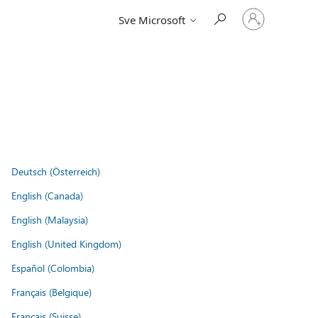
Prijavite
Sve Microsoft
se
u
svoj
račun
Deutsch (Österreich)
English (Canada)
English (Malaysia)
English (United Kingdom)
Español (Colombia)
Français (Belgique)
Français (Suisse)