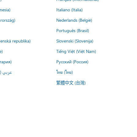
nesia)
Italiano (Italia)
rország)
Nederlands (België)
Português (Brasil)
venská republika)
Slovenski (Slovenija)
e)
Tiếng Việt (Việt Nam)
гария)
Русский (Россия)
عربي ()
ไทย (ไทย)
繁體中文 (台灣)