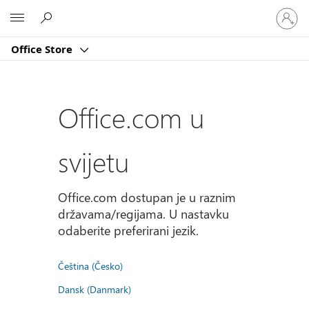
Prijavite
Microsoft
se
u
Office Store
svoj
račun
Office.com u
svijetu
Office.com dostupan je u raznim
državama/regijama. U nastavku
odaberite preferirani jezik.
Čeština (Česko)
Dansk (Danmark)