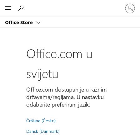
Prijavite
Microsoft
se
u
Office Store
svoj
račun
Office.com u
svijetu
Office.com dostupan je u raznim
državama/regijama. U nastavku
odaberite preferirani jezik.
Čeština (Česko)
Dansk (Danmark)