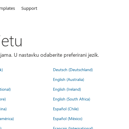
mplates
Support
jetu
ma. U nastavku odaberite preferirani jezik.
k)
Deutsch (Deutschland)
English (Australia)
tional)
English (Ireland)
ore)
English (South Africa)
ina)
Español (Chile)
américa)
Español (México)
)
Français (International)