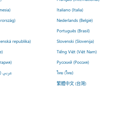
nesia)
Italiano (Italia)
rország)
Nederlands (België)
Português (Brasil)
venská republika)
Slovenski (Slovenija)
e)
Tiếng Việt (Việt Nam)
гария)
Русский (Россия)
عربي ()
ไทย (ไทย)
繁體中文 (台灣)