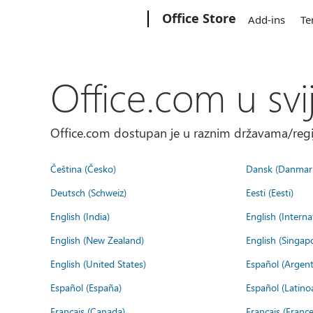
Microsoft
Office Store
Add-ins
Te
Office.com u svi
Office.com dostupan je u raznim državama/regija
Čeština (Česko)
Dansk (Danmar
Deutsch (Schweiz)
Eesti (Eesti)
English (India)
English (Interna
English (New Zealand)
English (Singap
English (United States)
Español (Argent
Español (España)
Español (Latino
Français (Canada)
Français (France