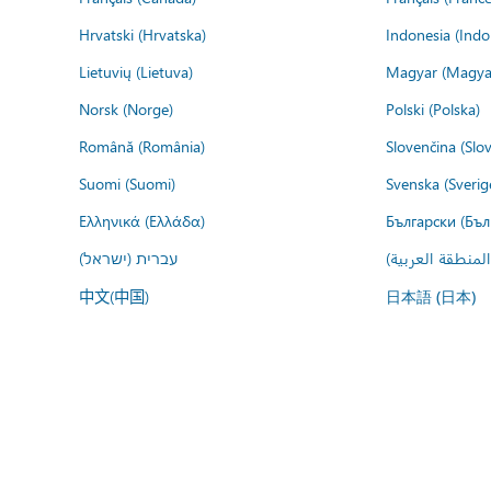
Hrvatski (Hrvatska)
Indonesia (Indo
Lietuvių (Lietuva)
Magyar (Magya
Norsk (Norge)
Polski (Polska)
Română (România)
Slovenčina (Slo
Suomi (Suomi)
Svenska (Sverig
Ελληνικά (Ελλάδα)
Български (Бъл
المنطقة العربية
עברית (ישראל)
中文(中国)
日本語 (日本)