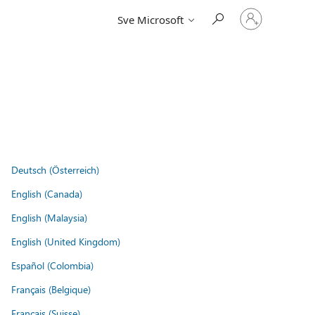
Prijavite
Sve Microsoft
se
u
svoj
račun
Deutsch (Österreich)
English (Canada)
English (Malaysia)
English (United Kingdom)
Español (Colombia)
Français (Belgique)
Français (Suisse)