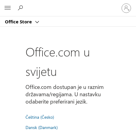
Prijavite
Microsoft
se
u
Office Store
svoj
račun
Office.com u
svijetu
Office.com dostupan je u raznim
državama/regijama. U nastavku
odaberite preferirani jezik.
Čeština (Česko)
Dansk (Danmark)