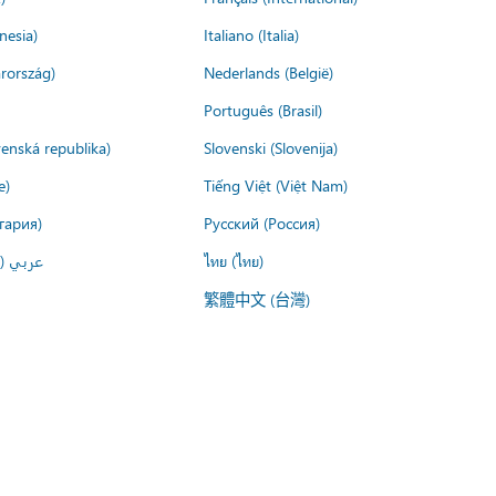
nesia)
Italiano (Italia)
rország)
Nederlands (België)
Português (Brasil)
venská republika)
Slovenski (Slovenija)
e)
Tiếng Việt (Việt Nam)
гария)
Русский (Россия)
عربي ()
ไทย (ไทย)
繁體中文 (台灣)