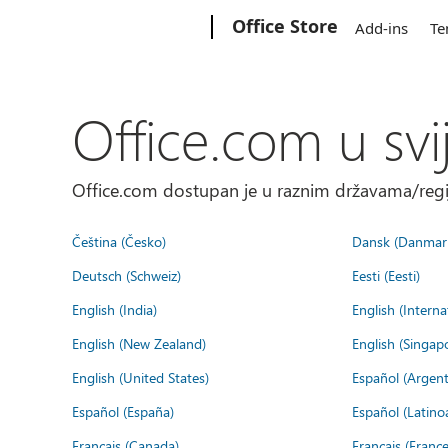
Microsoft
Office Store
Add-ins
Te
Office.com u svi
Office.com dostupan je u raznim državama/regija
Čeština (Česko)
Dansk (Danmar
Deutsch (Schweiz)
Eesti (Eesti)
English (India)
English (Interna
English (New Zealand)
English (Singap
English (United States)
Español (Argent
Español (España)
Español (Latino
Français (Canada)
Français (France