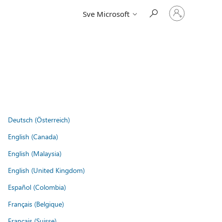
Prijavite
Sve Microsoft
se
u
svoj
račun
Deutsch (Österreich)
English (Canada)
English (Malaysia)
English (United Kingdom)
Español (Colombia)
Français (Belgique)
Français (Suisse)