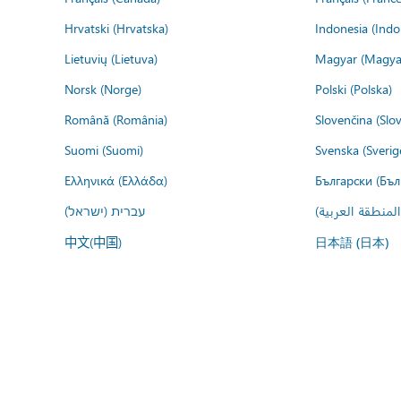
Hrvatski (Hrvatska)
Indonesia (Indo
Lietuvių (Lietuva)
Magyar (Magya
Norsk (Norge)
Polski (Polska)
Română (România)
Slovenčina (Slo
Suomi (Suomi)
Svenska (Sverig
Ελληνικά (Ελλάδα)
Български (Бъл
المنطقة العربية
עברית (ישראל)
中文(中国)
日本語 (日本)