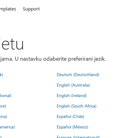
mplates
Support
jetu
ma. U nastavku odaberite preferirani jezik.
k)
Deutsch (Deutschland)
English (Australia)
tional)
English (Ireland)
ore)
English (South Africa)
ina)
Español (Chile)
américa)
Español (México)
)
Français (International)