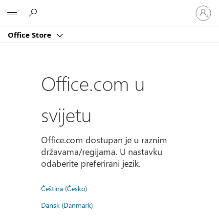
Prijavite
Microsoft
se
u
Office Store
svoj
račun
Office.com u
svijetu
Office.com dostupan je u raznim
državama/regijama. U nastavku
odaberite preferirani jezik.
Čeština (Česko)
Dansk (Danmark)