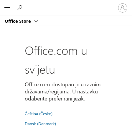
Prijavite
Microsoft
se
u
Office Store
svoj
račun
Office.com u
svijetu
Office.com dostupan je u raznim
državama/regijama. U nastavku
odaberite preferirani jezik.
Čeština (Česko)
Dansk (Danmark)