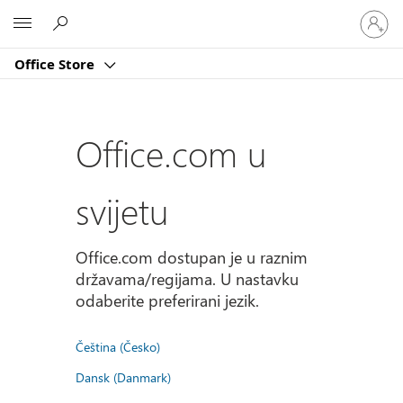
Prijavite
Microsoft
se
u
Office Store
svoj
račun
Office.com u
svijetu
Office.com dostupan je u raznim
državama/regijama. U nastavku
odaberite preferirani jezik.
Čeština (Česko)
Dansk (Danmark)