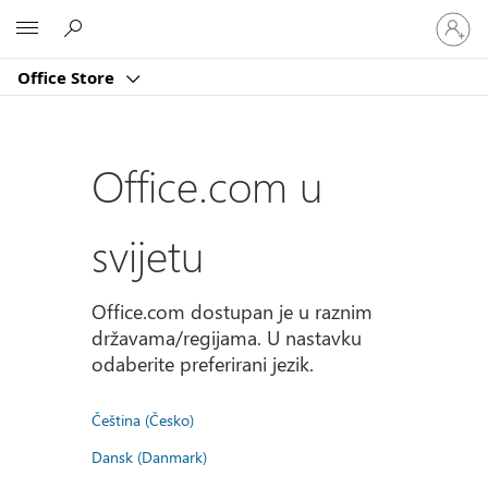
Prijavite
Microsoft
se
u
Office Store
svoj
račun
Office.com u
svijetu
Office.com dostupan je u raznim
državama/regijama. U nastavku
odaberite preferirani jezik.
Čeština (Česko)
Dansk (Danmark)