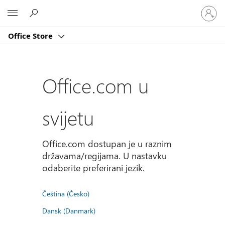
Prijavite
Microsoft
se
u
Office Store
svoj
račun
Office.com u
svijetu
Office.com dostupan je u raznim
državama/regijama. U nastavku
odaberite preferirani jezik.
Čeština (Česko)
Dansk (Danmark)