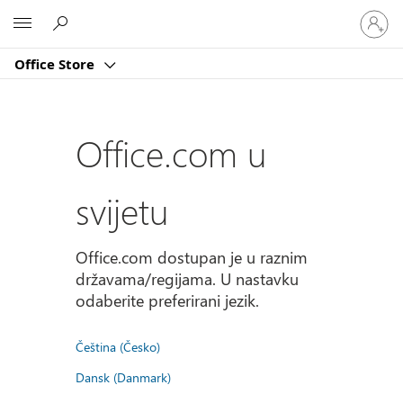
Prijavite
Microsoft
se
u
Office Store
svoj
račun
Office.com u
svijetu
Office.com dostupan je u raznim
državama/regijama. U nastavku
odaberite preferirani jezik.
Čeština (Česko)
Dansk (Danmark)